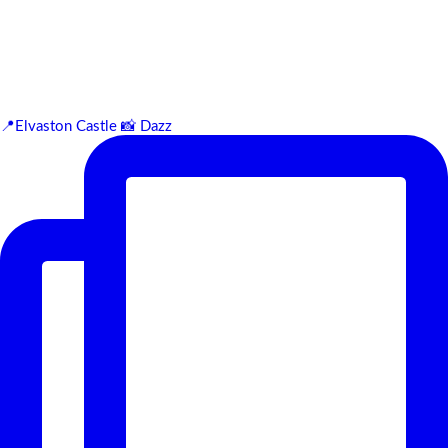
📍Elvaston Castle 📸 Dazz