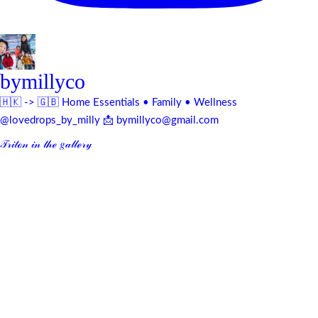
bymillyco
🇭🇰 -> 🇬🇧
Home Essentials • Family • Wellness
@lovedrops_by_milly
📩 bymillyco@gmail.com
𝒯𝓇𝒾𝓉ℴ𝓃 𝒾𝓃 𝓉𝒽ℯ 𝑔𝒶𝓁𝓁ℯ𝓇𝓎