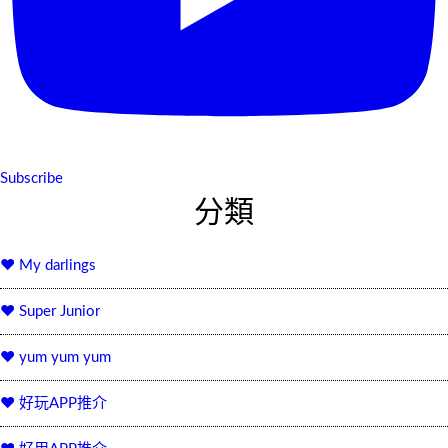
Subscribe
分類
♥ My darlings
♥ Super Junior
♥ yum yum yum
♥ 好玩APP推介