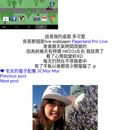
這是我的桌面 多可愛
背景那個是live wallpaper
Paperland Pro Live
是會跟天氣時間改變的
因為前幾天有特價 HKD1x左右 我就買了
看了心情就變好XD
每天仍然在不停摸索中
有了平板以後都很少開電腦了 :p
♥ 宅女的電子配備
3C
Mur Mur
Previous post
文
Next post
章
導
覽