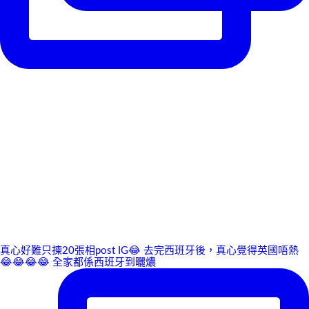
真心好難只揀20張相post IG😂 去完西班牙後，真心覺得英國唔熱
😂😂😂😂 全家都係西班牙到曬燶