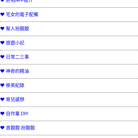
♥ 好用APP推介
♥ 宅女的電子配備
♥ 幫人扮靚靚
♥ 旅遊小記
♥ 日常二三事
♥ 神奇的精油
♥ 移英紀錄
♥ 育兒感想
♥ 自作業 DIY
♥ 貪靚靚‧扮靚靚