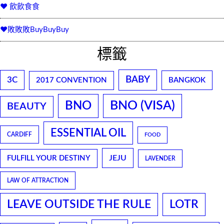
♥ 飲飲食食
♥敗敗敗BuyBuyBuy
標籤
BABY
3C
2017 CONVENTION
BANGKOK
BNO
BNO (VISA)
BEAUTY
ESSENTIAL OIL
CARDIFF
FOOD
JEJU
FULFILL YOUR DESTINY
LAVENDER
LAW OF ATTRACTION
LEAVE OUTSIDE THE RULE
LOTR