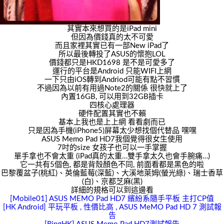
其實本來想買的是iPad mini
但因為價錢真的太不可愛
而且家裡其實已有一部New iPad了
所以最後轉投了ASUS的懷抱LOL
價錢都只是HKD1698 是不是可愛多了
運行的平台是Android 只能WIFI上網
一下只由iOS轉到Andriod可能有點不習慣
不過因為以前有用過Note2的關係 很快就上了
內置16GB, 可以用到32GB插卡
四核心處理器
硬件配置其實也不賴
基本上我也是上上網 看看劇而已
只是因為手機(iPhone5)屏幕太少想找個代替品 嘿嘿
ASUS Memo Pad HD7我個覺得很女生使用
7吋的size 女孩子也可以一手掌握
單手拿也不會太重 (iPad真的太重…雙手拿太久也會手腕痛…)
它一共有5個色, 都是背殼顏色不同, 前面看都是黑色的啦
巴黎覆盆子(桃紅)、英倫藍莓(深藍)、大溪地萊姆(螢光綠)、瑞士香草
(白)、京都芝麻(黑)
詳細的規格可以到這邊看
[Mobile01] ASUS MEMO Pad HD7 繽紛系隨手平板 主打CP值
[HK Android] 平玩平板 , 性價比高 , ASUS MeMO Pad HD 7 測試報
告