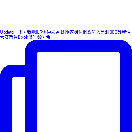
Update一下，我地ILR係仲未齊嘅😂家姐個個跌咗入黑洞🤷🏻‍♀️等我仲
大安旨意Book旅行🤪，希