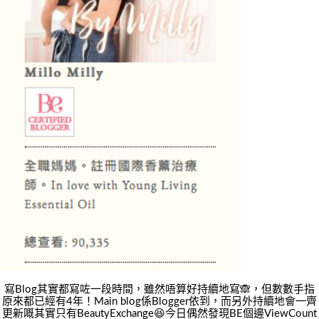
寫Blog其實都寫咗一段時間，雖然唔算好持續地寫🙈，但數數手指
原來都已經有4年！Main blog係Blogger依到，而另外持續地會一齊
更新嘅其實只有BeautyExchange😆今日偶然發現BE個邊ViewCount