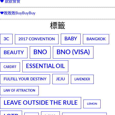
♥ 飲飲食食
♥敗敗敗BuyBuyBuy
標籤
BABY
3C
2017 CONVENTION
BANGKOK
BNO
BNO (VISA)
BEAUTY
ESSENTIAL OIL
CARDIFF
JEJU
FULFILL YOUR DESTINY
LAVENDER
LAW OF ATTRACTION
LEAVE OUTSIDE THE RULE
LEMON