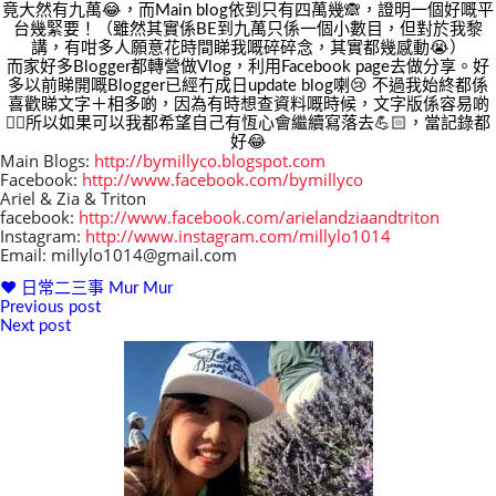
竟大然有九萬😂，而Main blog依到只有四萬幾🙈，證明一個好嘅平
台幾緊要！（雖然其實係BE到九萬只係一個小數目，但對於我黎
講，有咁多人願意花時間睇我嘅碎碎念，其實都幾感動😭）
而家好多Blogger都轉營做Vlog，利用Facebook page去做分享。好
多以前睇開嘅Blogger已經冇成日update blog喇😢 不過我始終都係
喜歡睇文字＋相多啲，因為有時想查資料嘅時候，文字版係容易啲
👍🏻所以如果可以我都希望自己有恆心會繼續寫落去💪🏻，當記錄都
好😂
Main Blogs:
http://bymillyco.blogspot.com
Facebook:
http://www.facebook.com/bymillyco
Ariel & Zia & Triton
facebook:
http://www.facebook.com/arielandziaandtriton
Instagram:
http://www.instagram.com/millylo1014
Email: millylo1014@gmail.com
♥ 日常二三事
Mur Mur
Previous post
文
Next post
章
導