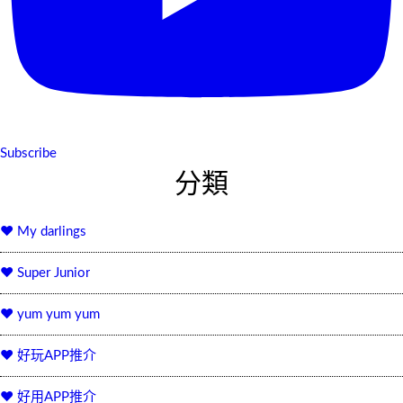
Subscribe
分類
♥ My darlings
♥ Super Junior
♥ yum yum yum
♥ 好玩APP推介
♥ 好用APP推介