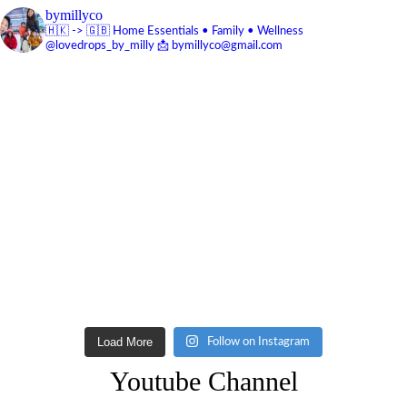
bymillyco
🇭🇰 -> 🇬🇧
Home Essentials • Family • Wellness
@lovedrops_by_milly
📩 bymillyco@gmail.com
Load More
Follow on Instagram
Youtube Channel