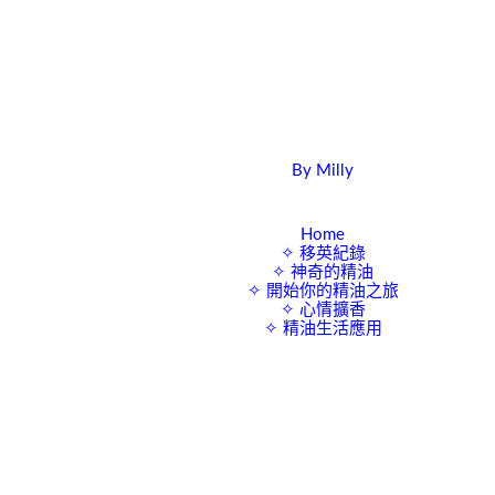
By Milly
四年抱三。八十後媽媽的英國求生日誌
Home
✧ 移英紀錄
✧ 神奇的精油
✧ 開始你的精油之旅
✧ 心情擴香
✧ 精油生活應用