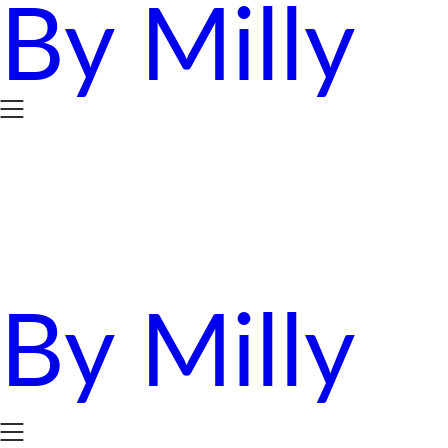
By Milly
Skip
to
content
By Milly
四年抱三。八十後媽媽的英國求生日誌