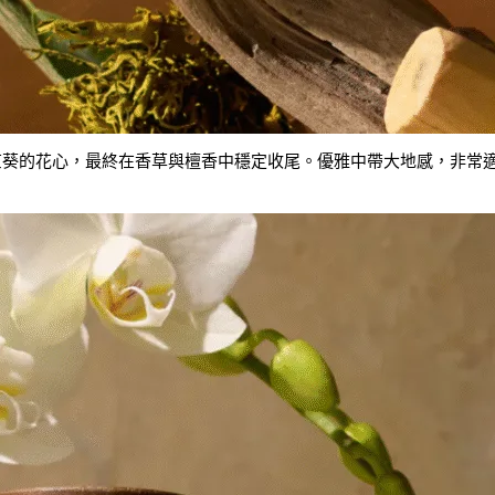
竺葵的花心，最終在香草與檀香中穩定收尾。優雅中帶大地感，非常