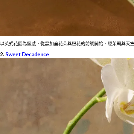
以英式花園為靈感，從黑加侖花朵與橙花的前調開始，經茉莉與天
2.
Sweet Decadence