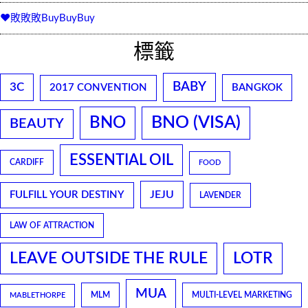
♥敗敗敗BuyBuyBuy
標籤
BABY
3C
2017 CONVENTION
BANGKOK
BNO
BNO (VISA)
BEAUTY
ESSENTIAL OIL
CARDIFF
FOOD
JEJU
FULFILL YOUR DESTINY
LAVENDER
LAW OF ATTRACTION
LEAVE OUTSIDE THE RULE
LOTR
MUA
MLM
MULTI-LEVEL MARKETING
MABLETHORPE