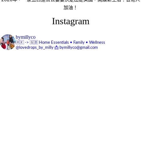
加油！
Instagram
bymillyco
🇭🇰 -> 🇬🇧
Home Essentials • Family • Wellness
@lovedrops_by_milly
📩 bymillyco@gmail.com