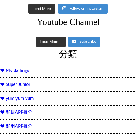
Load More
Follow on Instagram
Youtube Channel
Load More...
Subscribe
分類
♥ My darlings
♥ Super Junior
♥ yum yum yum
♥ 好玩APP推介
♥ 好用APP推介