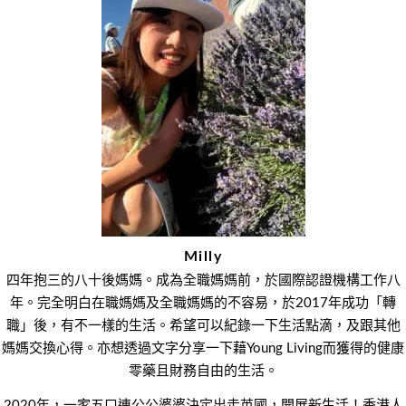
章
導
覽
Milly
四年抱三的八十後媽媽。成為全職媽媽前，於國際認證機構工作八
年。完全明白在職媽媽及全職媽媽的不容易，於2017年成功「轉
職」後，有不一樣的生活。希望可以紀錄一下生活點滴，及跟其他
媽媽交換心得。亦想透過文字分享一下藉Young Living而獲得的健康
零藥且財務自由的生活。
2020年，一家五口連公公婆婆決定出走英國，開展新生活！香港人