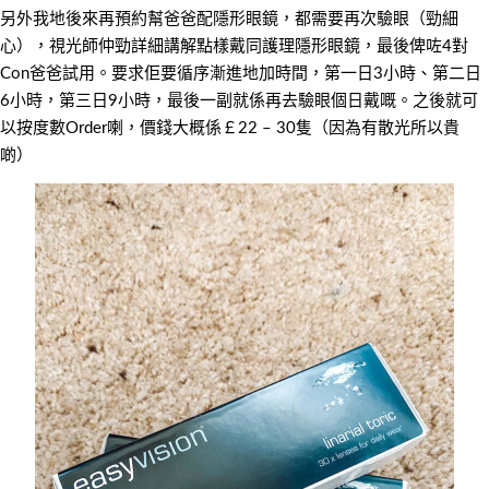
另外我地後來再預約幫爸爸配隱形眼鏡，都需要再次驗眼（勁細
心），視光師仲勁詳細講解點樣戴同護理隱形眼鏡，最後俾咗4對
Con爸爸試用。要求佢要循序漸進地加時間，第一日3小時、第二日
6小時，第三日9小時，最後一副就係再去驗眼個日戴嘅。之後就可
以按度數Order喇，價錢大概係￡22 – 30隻（因為有散光所以貴
啲）