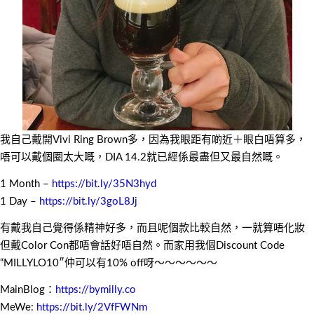
我自己戴開Vivi Ring Brown多，因為我眼距有啲近＋眼白唔算多，
唔可以戴個圈太大嘅，DIA 14.2就已經係最盡但又最自然嘅。
1 Month –
https://bit.ly/35N3hyd
1 Day –
https://bit.ly/3goL8Jj
有戴我自己覺得係精神好多，而且呢個款比較自然，一就算唔化妝
但戴Color Con都唔會話好唔自然。而家用我個Discount Code
“MILLYLO10″仲可以有10% off呀～～～～～～
MainBlog：
https://
bymilly.co
MeWe:
https://bit.ly/2VfFWNm