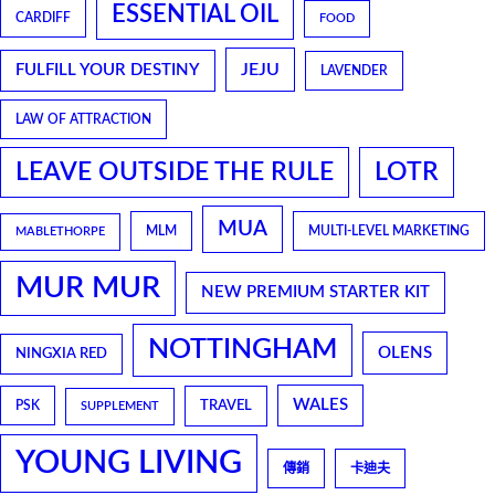
ESSENTIAL OIL
CARDIFF
FOOD
JEJU
FULFILL YOUR DESTINY
LAVENDER
LAW OF ATTRACTION
LEAVE OUTSIDE THE RULE
LOTR
MUA
MLM
MULTI-LEVEL MARKETING
MABLETHORPE
MUR MUR
NEW PREMIUM STARTER KIT
NOTTINGHAM
OLENS
NINGXIA RED
WALES
TRAVEL
PSK
SUPPLEMENT
YOUNG LIVING
傳銷
卡迪夫