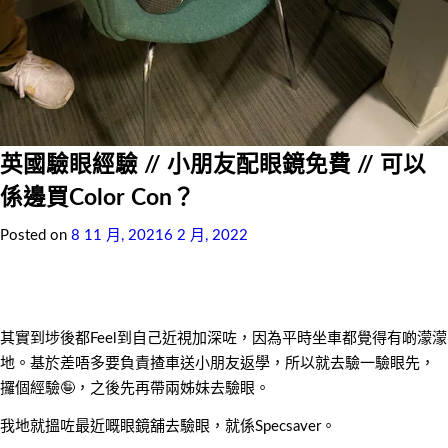
英國驗眼經驗 // 小朋友配眼鏡免費 // 可以
係邊買Color Con？
Posted on
8 11 月, 2021
6 2 月, 2022
其實到埗後都Feel到自己近視加深咗，因為平時坐車都覺得有啲濛濛
地。基於差唔多要負責揸車送小朋友返學，所以就去驗一驗眼先，
攞個經驗🤪，之後先再帶兩姊妹去驗眼。
我地就搵咗最近嘅眼鏡舖去驗眼，就係Specsaver。