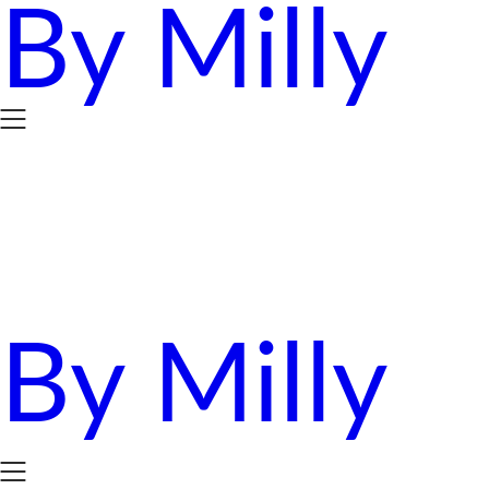
By Milly
Skip
to
content
By Milly
四年抱三。八十後媽媽的英國求生日誌