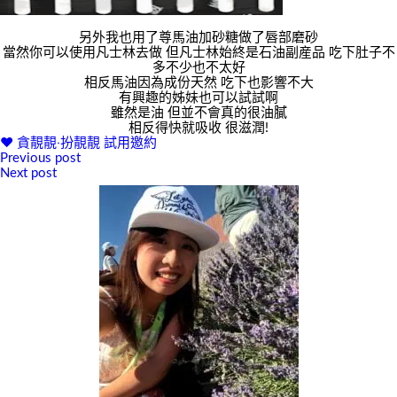
另外我也用了尊馬油加砂糖做了唇部磨砂
當然你可以使用凡士林去做 但凡士林始終是石油副産品 吃下肚子不
多不少也不太好
相反馬油因為成份天然 吃下也影響不大
有興趣的姊妹也可以試試啊
雖然是油 但並不會真的很油膩
相反得快就吸收 很滋潤!
♥ 貪靚靚‧扮靚靚
試用邀約
Previous post
文
Next post
章
導
覽