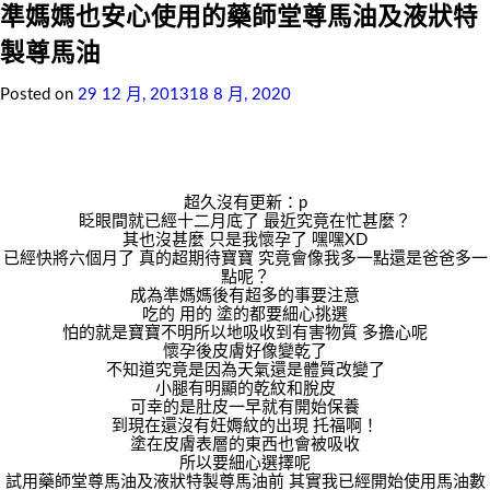
準媽媽也安心使用的藥師堂尊馬油及液狀特
製尊馬油
Posted on
29 12 月, 2013
18 8 月, 2020
超久沒有更新：p
眨眼間就已經十二月底了 最近究竟在忙甚麼？
其也沒甚麼 只是我懷孕了 嘿嘿XD
已經快將六個月了 真的超期待寶寶 究竟會像我多一點還是爸爸多一
點呢？
成為準媽媽後有超多的事要注意
吃的 用的 塗的都要細心挑選
怕的就是寶寶不明所以地吸收到有害物質 多擔心呢
懷孕後皮膚好像變乾了
不知道究竟是因為天氣還是體質改變了
小腿有明顯的乾紋和脫皮
可幸的是肚皮一早就有開始保養
到現在還沒有妊媷紋的出現 托福啊！
塗在皮膚表層的東西也會被吸收
所以要細心選擇呢
試用藥師堂尊馬油及液狀特製尊馬油前 其實我已經開始使用馬油數