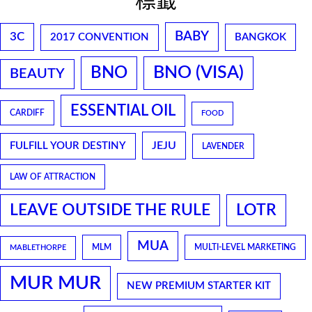
標籤
BABY
3C
2017 CONVENTION
BANGKOK
BNO
BNO (VISA)
BEAUTY
ESSENTIAL OIL
CARDIFF
FOOD
JEJU
FULFILL YOUR DESTINY
LAVENDER
LAW OF ATTRACTION
LEAVE OUTSIDE THE RULE
LOTR
MUA
MLM
MULTI-LEVEL MARKETING
MABLETHORPE
MUR MUR
NEW PREMIUM STARTER KIT