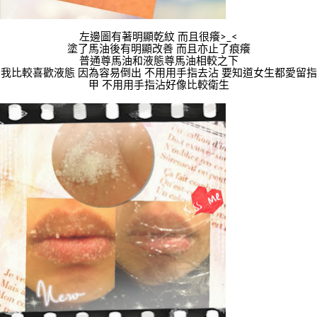
左邊圖有著明顯乾紋 而且很癢>_<
塗了馬油後有明顯改善 而且亦止了痕癢
普通尊馬油和液態尊馬油相較之下
我比較喜歡液態 因為容易倒出 不用用手指去沾 要知道女生都愛留指
甲 不用用手指沾好像比較衛生