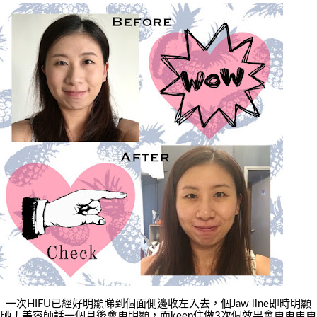
一次HIFU已經好明顯睇到個面側邊收左入去，個Jaw line即時明顯
晒！美容師話一個月後會更明顯，而keep住做3次個效果會更更更更