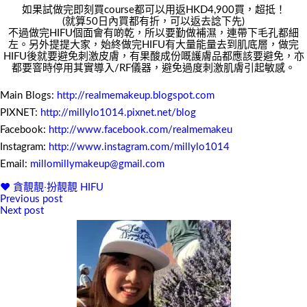
如果試做完即刻買course都可以用返HKD4,900買，超抵！
(就算50日內買都有折，可以返去諗下先)
不過做完HIFU個面會有啲乾，所以要勤做補濕，連帶下毛孔都細
左。另外提提大家，始終做完HIFU有大量能量去到肌底層，做完
HIFU後就要避免刺激皮膚，有果酸成份嘅護膚品都應該要避免，亦
都要窨時停用其實導入/RF儀器，避免過度刺激肌膚引起敏感。
Main Blogs:
http://realmemakeup.blogspot.com
PIXNET:
http://millylo1014.pixnet.net/blog
Facebook:
http://www.facebook.com/realmemakeu
Instagram:
http://www.instagram.com/millylo1014
Email:
millomillymakeup@gmail.com
♥ 貪靚靚‧扮靚靚
HIFU
Previous post
文
Next post
章
導