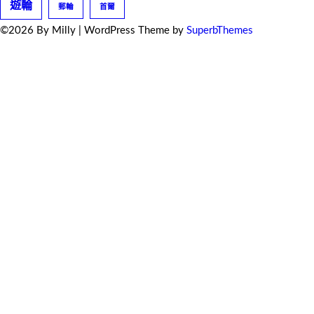
遊輪
郵輪
首爾
©2026 By Milly
| WordPress Theme by
SuperbThemes