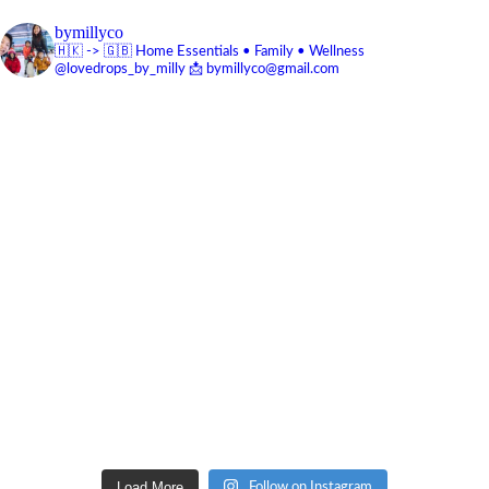
bymillyco
🇭🇰 -> 🇬🇧
Home Essentials • Family • Wellness
@lovedrops_by_milly
📩 bymillyco@gmail.com
Load More
Follow on Instagram