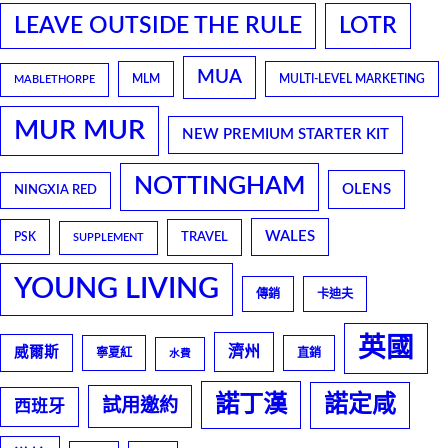
LEAVE OUTSIDE THE RULE
LOTR
MUA
MLM
MULTI-LEVEL MARKETING
MABLETHORPE
MUR MUR
NEW PREMIUM STARTER KIT
NOTTINGHAM
OLENS
NINGXIA RED
WALES
TRAVEL
PSK
SUPPLEMENT
YOUNG LIVING
傳銷
卡迪夫
英國
濟州
威爾斯
寧夏紅
直銷
水費
諾丁漢
諾定咸
試用邀約
西班牙