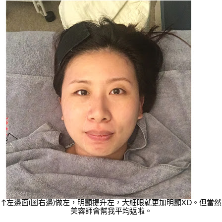
↑左邊面(圖右邊)做左，明顯提升左，大細眼就更加明顯XD。但當然
美容師會幫我平均返啦。