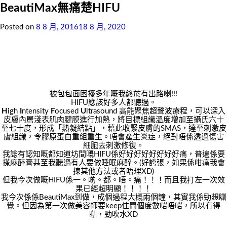
BeautiMax無痛楚HIFU
Posted on
8 8 月, 2016
18 8 月, 2020
被包包面困擾多年嘅我終於有出路喇!!!
HIFU應該好多人都聽過。
H
igh
I
ntensity
F
ocused
U
ltrasound 高能聚焦超聲波療程，可以深入
皮膚內層淺表肌肉腱膜進行加熱，將目標組織溫度增加至攝氏六十
至七十度，形成「熱凝結點」，藉此收緊皮膚的SMAS，達至刺激皮
膚組織，令膠原蛋白重組重生。唔會產生炎症，絕對唔係透過傷害
細胞去刺激修復。
我諗有認知嘅都知道坊間嘅HIFU係好好好好好好好好痛，普遍係要
搽麻醉膏甚至我聽過有人要做睡眠麻醉。(好誇張，如果係咁痛我會
揀其他方法或者唔理XD)
但我今次做嘅HIFU係一。啲。都。唔。痛！！！而且我打左一次效
果已經超明顯！！！！
我今次係係BeautiMax到做，成個過程大概兩個鐘，其實我係勁想瞓
覺。但因為第一次做美容師要keep住問個度數啱唔啱，所以冇得
瞓，勁吹水XD