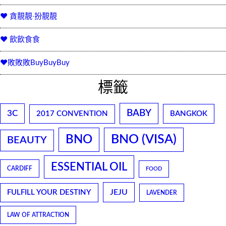
♥ 貪靚靚‧扮靚靚
♥ 飲飲食食
♥敗敗敗BuyBuyBuy
標籤
BABY
3C
2017 CONVENTION
BANGKOK
BNO
BNO (VISA)
BEAUTY
ESSENTIAL OIL
CARDIFF
FOOD
JEJU
FULFILL YOUR DESTINY
LAVENDER
LAW OF ATTRACTION