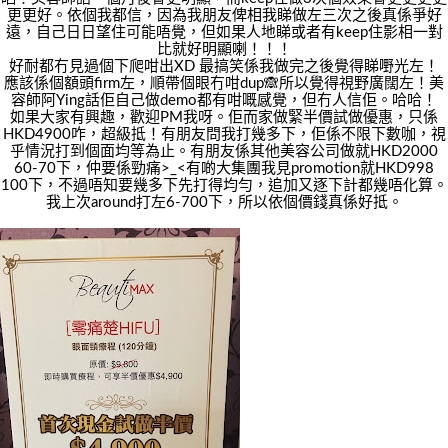
更更好。依個我都信，因為我朋友俾相我睇做左三次之後真係爭好
遠，自己日日望住可能唔覺，但如果人地睇或者有keep住影相一對
比就好明顯喇！！！
好耐都冇見過個下爬咁出XD 最搞笑係我做完之後覺得睇嘢光左！
應該係個額頭firm左，順帶個眼冇咁dup🙈所以覺得視野廣闊左！美
容師阿Ying話佢自己做demo都有咁嘅感覺，但冇人信佢。哈哈！
如果大家有興趣，歡迎PM我呀。佢而家做緊半價試做優惠，只係
HKD4900咋，超級抵！有朋友問我打幾多下，佢係不限下數咖，視
乎情況打到個面均等為止。有朋友係其他美容公司做就HKD2000
60-70下，仲要係勁痛>_<有啲大集團我見promotion就HKD998
100下，不過唔知要幾多下先打得均勻，追加又逐下計都幾唔化算。
我上次around打左6-700下，所以依個價錢真係好抵。