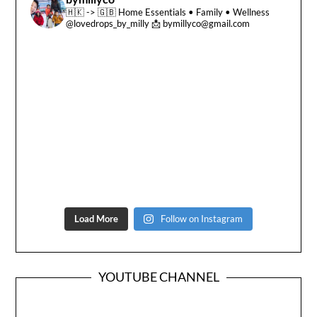
🇭🇰 -> 🇬🇧
Home Essentials • Family • Wellness
@lovedrops_by_milly
📩 bymillyco@gmail.com
Load More
Follow on Instagram
YOUTUBE CHANNEL