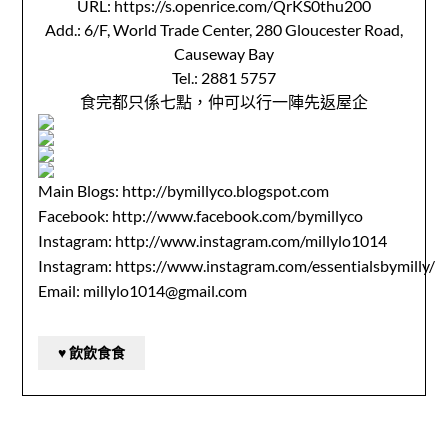
URL: https://s.openrice.com/QrKS0thu200
Add.: 6/F, World Trade Center, 280 Gloucester Road,
Causeway Bay
Tel.: 2881 5757
食完都只係七點，仲可以行一陣先返屋企
Main Blogs:
http://bymillyco.blogspot.com
Facebook:
http://www.facebook.com/bymillyco
Instagram:
http://www.instagram.com/millylo1014
Instagram:
https://www.instagram.com/essentialsbymilly/
Email: millylo1014@gmail.com
♥ 飲飲食食