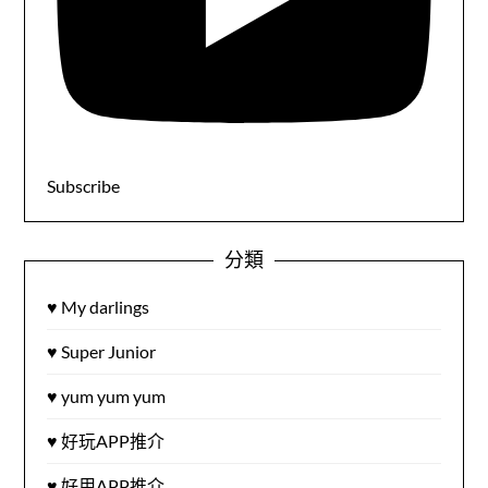
Subscribe
分類
♥ My darlings
♥ Super Junior
♥ yum yum yum
♥ 好玩APP推介
♥ 好用APP推介