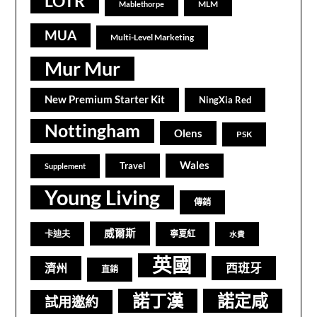
LOTR
MLM
Mablethorpe
MUA
Multi-Level Marketing
Mur Mur
New Premium Starter Kit
NingXia Red
Nottingham
Olens
PSK
Wales
Travel
Supplement
Young Living
傳銷
威爾斯
卡迪夫
寧夏紅
水費
英國
西班牙
濟州
直銷
諾丁漢
諾定咸
試用邀約