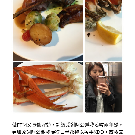
做FTM又真係好攰，超級感謝阿公幫我湊咗兩年幾。
更加感謝阿公係我湊得日半都拖以援手XDD，放我去