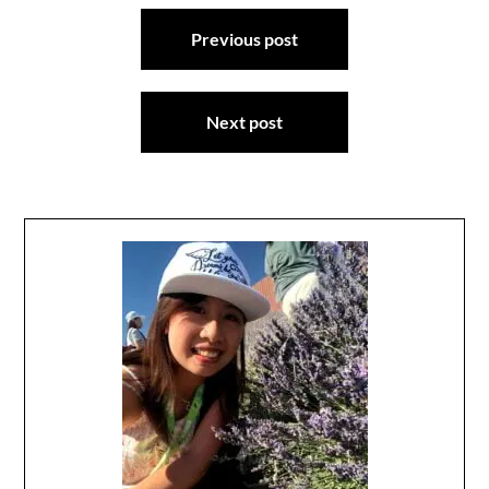
文
Previous post
章
導
覽
Next post