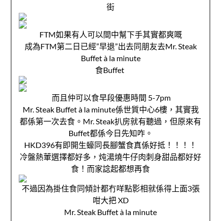
街
FTM如果有人可以間中幫下手其實都爽嘅
成為FTM第二日已經”早退”出去同朋友去Mr. Steak
Buffet à la minute
食Buffet
而且仲可以食早段優惠時間 5-7pm
Mr. Steak Buffet à la minute係世質中心6樓，其實我
都係第一次去食。Mr. Steak扒房就有聽過，但原來有
Buffet都係今日先知咋。
HKD396有即開生蠔同長腳蟹食真係好抵！！！！
冷盤熱葷選擇都好多，炖湯燒牛仔肉刺身甜品都好好
食！而家諗起都想再食
不過因為掛住食同傾計都冇咩點影相就係得上面3張
咁大把 XD
Mr. Steak Buffet à la minute