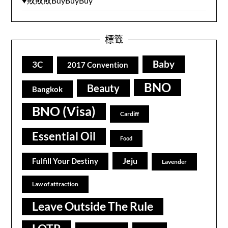
♥敗敗敗BuyBuyBuy
標籤
Baby
3C
2017 Convention
BNO
Beauty
Bangkok
BNO (Visa)
Cardiff
Essential Oil
Food
Jeju
Fulfill Your Destiny
Lavender
Law of attraction
Leave Outside The Rule