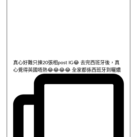
真心好難只揀20張相post IG😂 去完西班牙後，真
心覺得英國唔熱😂😂😂😂 全家都係西班牙到曬燶