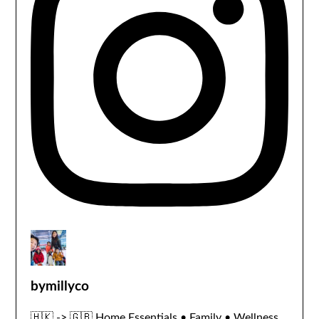
bymillyco
🇭🇰 -> 🇬🇧
Home Essentials • Family • Wellness