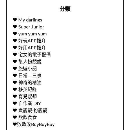
分類
♥ My darlings
♥ Super Junior
♥ yum yum yum
♥ 好玩APP推介
♥ 好用APP推介
♥ 宅女的電子配備
♥ 幫人扮靚靚
♥ 旅遊小記
♥ 日常二三事
♥ 神奇的精油
♥ 移英紀錄
♥ 育兒感想
♥ 自作業 DIY
♥ 貪靚靚‧扮靚靚
♥ 飲飲食食
♥敗敗敗BuyBuyBuy