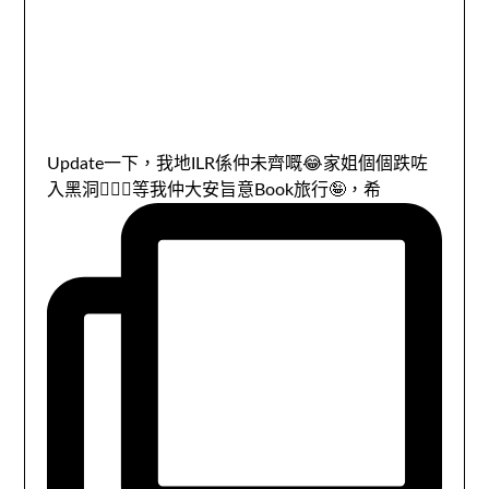
Update一下，我地ILR係仲未齊嘅😂家姐個個跌咗
入黑洞🤷🏻‍♀️等我仲大安旨意Book旅行🤪，希