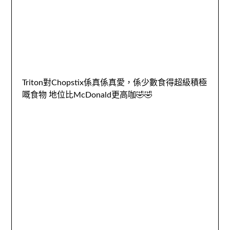
Triton對Chopstix係真係真愛，係少數食得超級積極
嘅食物 地位比McDonald更高咖🤣🤣