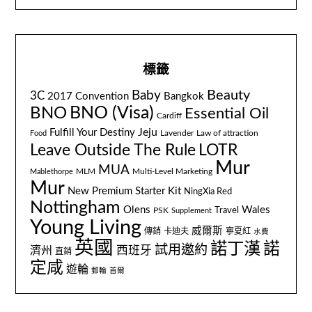
標籤
Beauty
Baby
3C
2017 Convention
Bangkok
BNO
BNO (Visa)
Essential Oil
Cardiff
Jeju
Fulfill Your Destiny
Lavender
Law of attraction
Food
Leave Outside The Rule
LOTR
Mur
MUA
MLM
Multi-Level Marketing
Mablethorpe
Mur
New Premium Starter Kit
NingXia Red
Nottingham
Olens
Wales
Travel
PSK
Supplement
Young Living
威爾斯
傳銷
卡迪夫
寧夏紅
水費
英國
諾丁漢
諾
試用邀約
西班牙
濟州
直銷
定咸
遊輪
郵輪
首爾