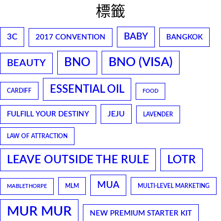
標籤
BABY
3C
2017 CONVENTION
BANGKOK
BNO
BNO (VISA)
BEAUTY
ESSENTIAL OIL
CARDIFF
FOOD
JEJU
FULFILL YOUR DESTINY
LAVENDER
LAW OF ATTRACTION
LEAVE OUTSIDE THE RULE
LOTR
MUA
MLM
MULTI-LEVEL MARKETING
MABLETHORPE
MUR MUR
NEW PREMIUM STARTER KIT