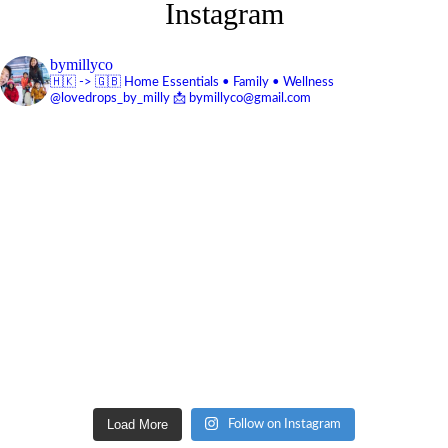
Instagram
bymillyco
🇭🇰 -> 🇬🇧
Home Essentials • Family • Wellness
@lovedrops_by_milly
📩 bymillyco@gmail.com
Load More
Follow on Instagram