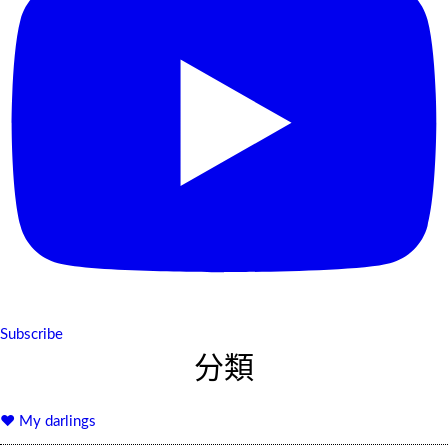
Subscribe
分類
♥ My darlings