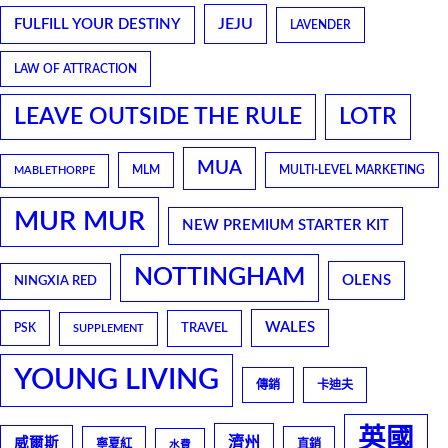
JEJU
FULFILL YOUR DESTINY
LAVENDER
LAW OF ATTRACTION
LEAVE OUTSIDE THE RULE
LOTR
MUA
MLM
MULTI-LEVEL MARKETING
MABLETHORPE
MUR MUR
NEW PREMIUM STARTER KIT
NOTTINGHAM
OLENS
NINGXIA RED
WALES
TRAVEL
PSK
SUPPLEMENT
YOUNG LIVING
傳銷
卡迪夫
英國
濟州
威爾斯
寧夏紅
直銷
水費