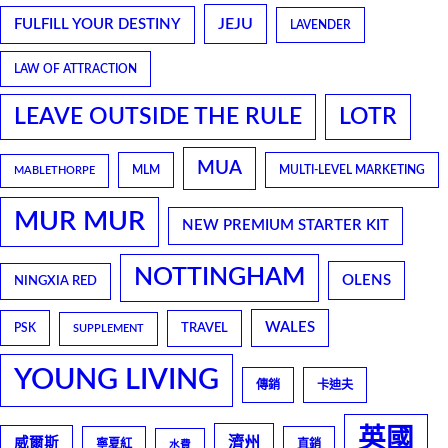
JEJU
FULFILL YOUR DESTINY
LAVENDER
LAW OF ATTRACTION
LEAVE OUTSIDE THE RULE
LOTR
MUA
MLM
MULTI-LEVEL MARKETING
MABLETHORPE
MUR MUR
NEW PREMIUM STARTER KIT
NOTTINGHAM
OLENS
NINGXIA RED
WALES
TRAVEL
PSK
SUPPLEMENT
YOUNG LIVING
傳銷
卡迪夫
英國
濟州
威爾斯
寧夏紅
直銷
水費