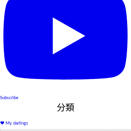
Subscribe
分類
♥ My darlings