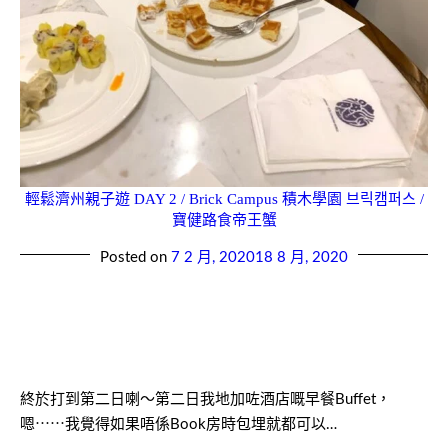
輕鬆濟州親子遊 DAY 2 / Brick Campus 積木學園 브릭캠퍼스 /
寶健路食帝王蟹
Posted on
7 2 月, 2020
18 8 月, 2020
終於打到第二日喇～第二日我地加咗酒店嘅早餐Buffet，
嗯⋯⋯我覺得如果唔係Book房時包埋就都可以…