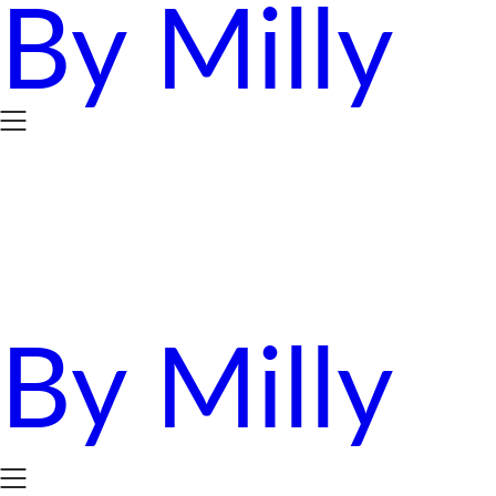
By Milly
Skip
to
content
By Milly
四年抱三。八十後媽媽的英國求生日誌