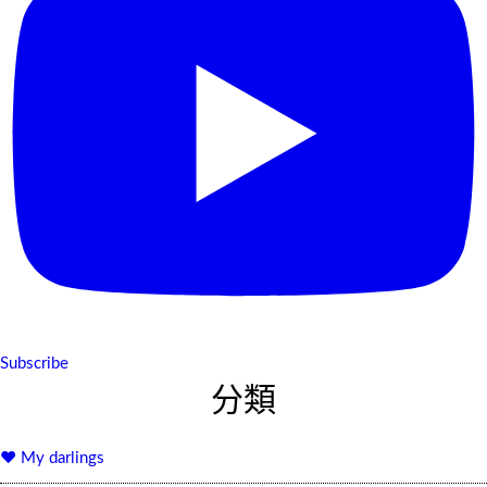
Subscribe
分類
♥ My darlings