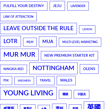
JEJU
FULFILL YOUR DESTINY
LAVENDER
LAW OF ATTRACTION
LEAVE OUTSIDE THE RULE
LEMON
LOTR
MUA
MLM
MULTI-LEVEL MARKETING
MUR MUR
NEW PREMIUM STARTER KIT
NOTTINGHAM
OLENS
NINGXIA RED
WALES
TRAVEL
PSK
SKEGNESS
YOUNG LIVING
傳銷
卡迪夫
英國
濟州
威爾斯
寧夏紅
直銷
水費