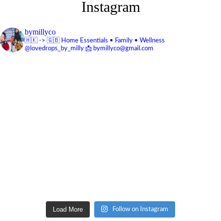
Instagram
bymillyco
🇭🇰 -> 🇬🇧
Home Essentials • Family • Wellness
@lovedrops_by_milly
📩 bymillyco@gmail.com
Load More
Follow on Instagram