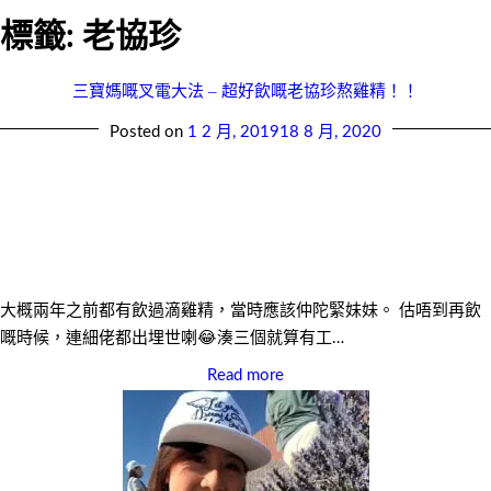
標籤:
老協珍
三寶媽嘅叉電大法 – 超好飲嘅老協珍熬雞精！！
Posted on
1 2 月, 2019
18 8 月, 2020
大概兩年之前都有飲過滴雞精，當時應該仲陀緊妹妹。 估唔到再飲
嘅時候，連細佬都出埋世喇😂湊三個就算有工…
Read more