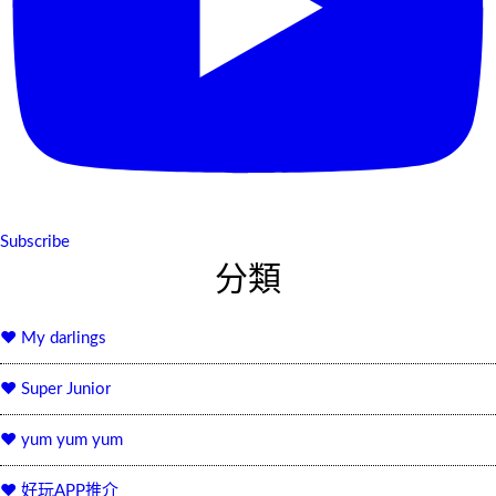
Subscribe
分類
♥ My darlings
♥ Super Junior
♥ yum yum yum
♥ 好玩APP推介