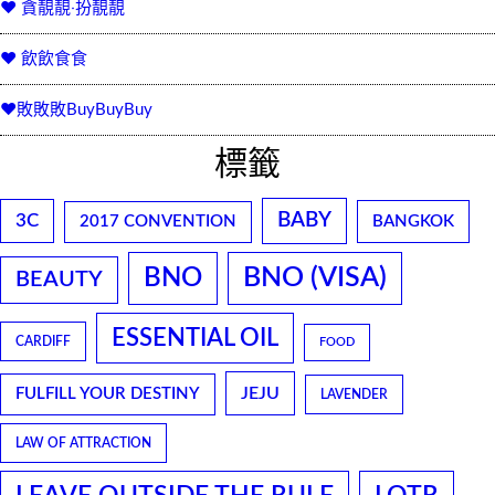
♥ 貪靚靚‧扮靚靚
♥ 飲飲食食
♥敗敗敗BuyBuyBuy
標籤
BABY
3C
2017 CONVENTION
BANGKOK
BNO
BNO (VISA)
BEAUTY
ESSENTIAL OIL
CARDIFF
FOOD
JEJU
FULFILL YOUR DESTINY
LAVENDER
LAW OF ATTRACTION