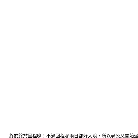
終於終於回程喇！不過回程呢兩日都好大浪，所以老公又開始暈船浪。