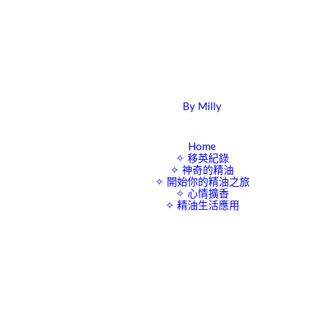
By Milly
四年抱三。八十後媽媽的英國求生日誌
Home
✧ 移英紀錄
✧ 神奇的精油
✧ 開始你的精油之旅
✧ 心情擴香
✧ 精油生活應用