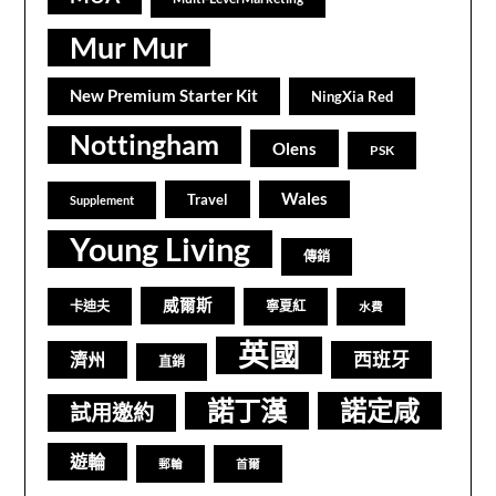
Mur Mur
New Premium Starter Kit
NingXia Red
Nottingham
Olens
PSK
Wales
Travel
Supplement
Young Living
傳銷
威爾斯
卡迪夫
寧夏紅
水費
英國
西班牙
濟州
直銷
諾丁漢
諾定咸
試用邀約
遊輪
郵輪
首爾