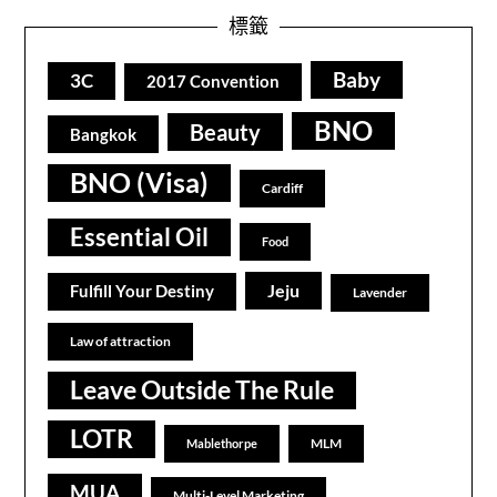
標籤
Baby
3C
2017 Convention
BNO
Beauty
Bangkok
BNO (Visa)
Cardiff
Essential Oil
Food
Jeju
Fulfill Your Destiny
Lavender
Law of attraction
Leave Outside The Rule
LOTR
MLM
Mablethorpe
MUA
Multi-Level Marketing