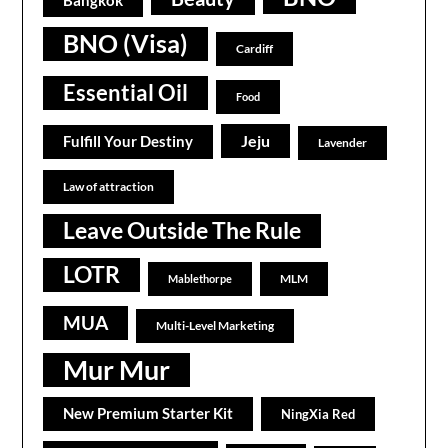
Bangkok
BNO (Visa)
Cardiff
Essential Oil
Food
Jeju
Fulfill Your Destiny
Lavender
Law of attraction
Leave Outside The Rule
LOTR
MLM
Mablethorpe
MUA
Multi-Level Marketing
Mur Mur
New Premium Starter Kit
NingXia Red