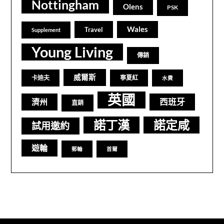
Nottingham
Olens
PSK
Wales
Travel
Supplement
Young Living
傳銷
威爾斯
卡迪夫
寧夏紅
水費
英國
西班牙
濟州
直銷
諾丁漢
諾定咸
試用邀約
遊輪
郵輪
首爾