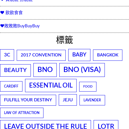
♥ 飲飲食食
♥敗敗敗BuyBuyBuy
標籤
BABY
3C
2017 CONVENTION
BANGKOK
BNO
BNO (VISA)
BEAUTY
ESSENTIAL OIL
CARDIFF
FOOD
JEJU
FULFILL YOUR DESTINY
LAVENDER
LAW OF ATTRACTION
LEAVE OUTSIDE THE RULE
LOTR