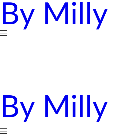
By Milly
Skip
to
content
By Milly
四年抱三。八十後媽媽的英國求生日誌