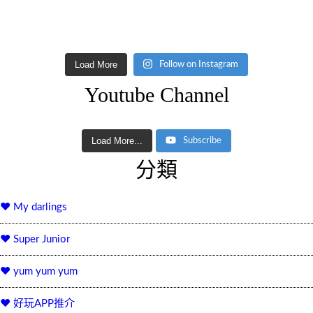
Load More
Follow on Instagram
Youtube Channel
Load More...
Subscribe
分類
♥ My darlings
♥ Super Junior
♥ yum yum yum
♥ 好玩APP推介