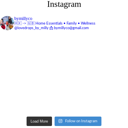
Instagram
bymillyco
🇭🇰 -> 🇬🇧
Home Essentials • Family • Wellness
@lovedrops_by_milly
📩 bymillyco@gmail.com
Load More
Follow on Instagram