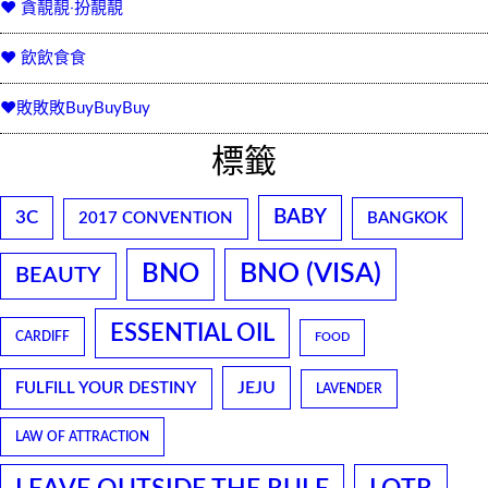
♥ 貪靚靚‧扮靚靚
♥ 飲飲食食
♥敗敗敗BuyBuyBuy
標籤
BABY
3C
2017 CONVENTION
BANGKOK
BNO
BNO (VISA)
BEAUTY
ESSENTIAL OIL
CARDIFF
FOOD
JEJU
FULFILL YOUR DESTINY
LAVENDER
LAW OF ATTRACTION