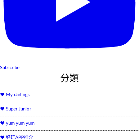
Subscribe
分類
♥ My darlings
♥ Super Junior
♥ yum yum yum
♥ 好玩APP推介