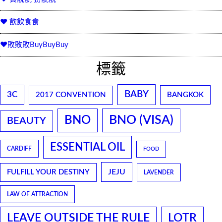
♥ 飲飲食食
♥敗敗敗BuyBuyBuy
標籤
BABY
3C
2017 CONVENTION
BANGKOK
BNO
BNO (VISA)
BEAUTY
ESSENTIAL OIL
CARDIFF
FOOD
JEJU
FULFILL YOUR DESTINY
LAVENDER
LAW OF ATTRACTION
LEAVE OUTSIDE THE RULE
LOTR