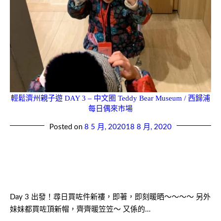
輕鬆濟州親子遊 DAY 3 – 中文圈 Teddy Bear Museum / 西歸浦
每日偶來市場
Posted on
8 5 月, 2020
18 8 月, 2020
Day 3 出發！尋日買咗件新褸，即著，即刻暖晒～～～～ 另外
妹妹都買咗頂新帽，齊齊暖笠笠～ 又係的…