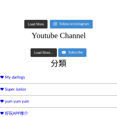
Load More
Follow on Instagram
Youtube Channel
Load More...
Subscribe
分類
♥ My darlings
♥ Super Junior
♥ yum yum yum
♥ 好玩APP推介