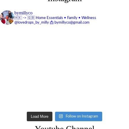
bymillyco
🇭🇰 -> 🇬🇧
Home Essentials • Family • Wellness
@lovedrops_by_milly
📩 bymillyco@gmail.com
Load More
Follow on Instagram
Youtube Channel