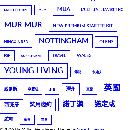
MUA
MLM
MULTI-LEVEL MARKETING
MABLETHORPE
MUR MUR
NEW PREMIUM STARTER KIT
NOTTINGHAM
OLENS
NINGXIA RED
WALES
TRAVEL
PSK
SUPPLEMENT
YOUNG LIVING
傳銷
卡迪夫
英國
濟州
威爾斯
寧夏紅
直銷
水費
諾丁漢
諾定咸
試用邀約
西班牙
遊輪
郵輪
首爾
©2026 By Milly
| WordPress Theme by
SuperbThemes