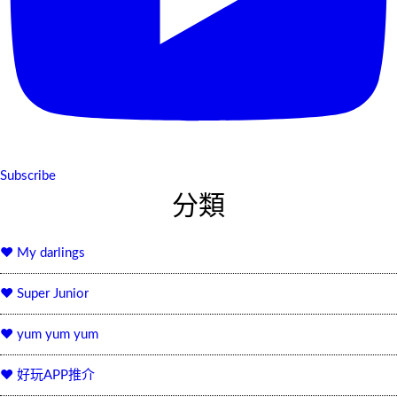
Subscribe
分類
♥ My darlings
♥ Super Junior
♥ yum yum yum
♥ 好玩APP推介