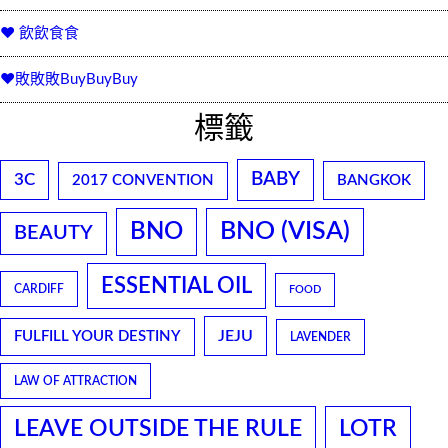
♥ 飲飲食食
♥敗敗敗BuyBuyBuy
標籤
BABY
3C
2017 CONVENTION
BANGKOK
BNO
BNO (VISA)
BEAUTY
ESSENTIAL OIL
CARDIFF
FOOD
JEJU
FULFILL YOUR DESTINY
LAVENDER
LAW OF ATTRACTION
LEAVE OUTSIDE THE RULE
LOTR