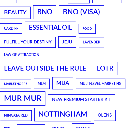
BNO
BNO (VISA)
BEAUTY
ESSENTIAL OIL
CARDIFF
FOOD
JEJU
FULFILL YOUR DESTINY
LAVENDER
LAW OF ATTRACTION
LEAVE OUTSIDE THE RULE
LOTR
MUA
MLM
MULTI-LEVEL MARKETING
MABLETHORPE
MUR MUR
NEW PREMIUM STARTER KIT
NOTTINGHAM
OLENS
NINGXIA RED