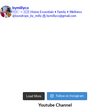
bymillyco
🇭🇰 -> 🇬🇧
Home Essentials • Family • Wellness
@lovedrops_by_milly
📩 bymillyco@gmail.com
Load More
Follow on Instagram
Youtube Channel