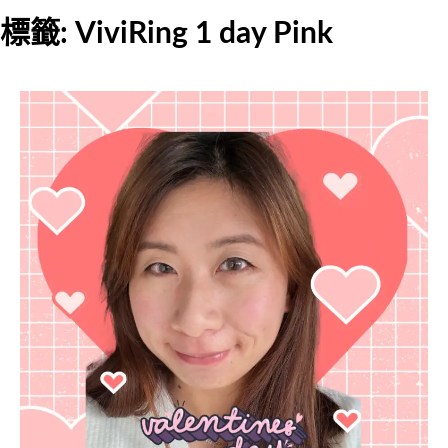
標籤:
ViviRing 1 day Pink