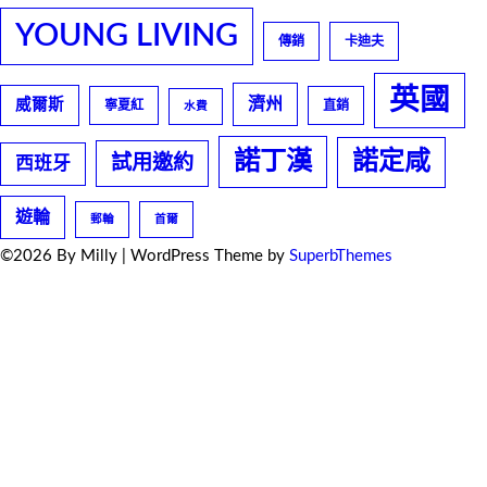
YOUNG LIVING
傳銷
卡迪夫
英國
濟州
威爾斯
寧夏紅
直銷
水費
諾丁漢
諾定咸
試用邀約
西班牙
遊輪
郵輪
首爾
©2026 By Milly
| WordPress Theme by
SuperbThemes