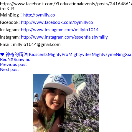
https://www.facebook.com/YLeducationalevents/posts/2416486
tn=K-R
MainBlog：
http://bymilly.co
Facebook:
http://www.facebook.com/bymillyco
Instagram:
http://www.instagram.com/millylo1014
Instagram:
http://www.instagram.com/essentialsbymilly
Email: millylo1014@gmail.com
♥ 神奇的精油
Kidscents
MightyPro
Mightyvites
Mightyzyme
NingXia
Red
NXR
unwind
Previous post
文
Next post
章
導
覽