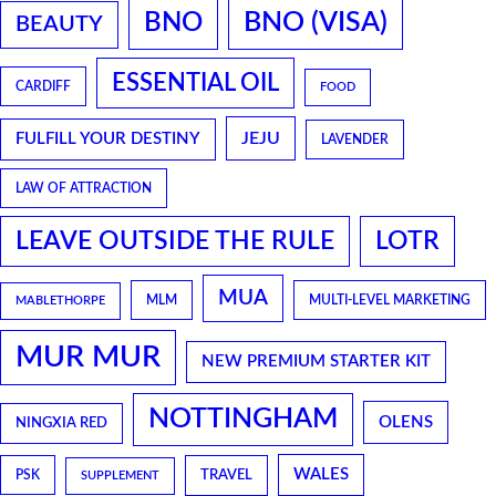
BNO
BNO (VISA)
BEAUTY
ESSENTIAL OIL
CARDIFF
FOOD
JEJU
FULFILL YOUR DESTINY
LAVENDER
LAW OF ATTRACTION
LEAVE OUTSIDE THE RULE
LOTR
MUA
MLM
MULTI-LEVEL MARKETING
MABLETHORPE
MUR MUR
NEW PREMIUM STARTER KIT
NOTTINGHAM
OLENS
NINGXIA RED
WALES
TRAVEL
PSK
SUPPLEMENT