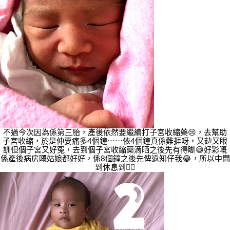
不過今次因為係第三胎，產後依然要繼續打子宮收縮藥😢，去幫助
子宮收縮，於是仲要痛多4個鐘⋯⋯依4個鐘真係難捱呀，又攰又眼
訓但個子宮又好冤，去到個子宮收縮藥滴晒之後先有得瞓😅好彩嘅
係產後病房嘅姑娘都好好，係8個鐘之後先俾返知仔我😂，所以中間
到休息到👍🏻