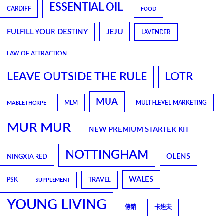
ESSENTIAL OIL
CARDIFF
FOOD
JEJU
FULFILL YOUR DESTINY
LAVENDER
LAW OF ATTRACTION
LEAVE OUTSIDE THE RULE
LOTR
MUA
MLM
MULTI-LEVEL MARKETING
MABLETHORPE
MUR MUR
NEW PREMIUM STARTER KIT
NOTTINGHAM
OLENS
NINGXIA RED
WALES
TRAVEL
PSK
SUPPLEMENT
YOUNG LIVING
傳銷
卡迪夫