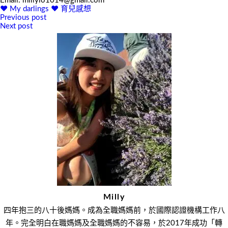
Email: millylo1014@gmail.com
♥ My darlings
♥ 育兒感想
Previous post
文
Next post
章
導
覽
Milly
四年抱三的八十後媽媽。成為全職媽媽前，於國際認證機構工作八
年。完全明白在職媽媽及全職媽媽的不容易，於2017年成功「轉