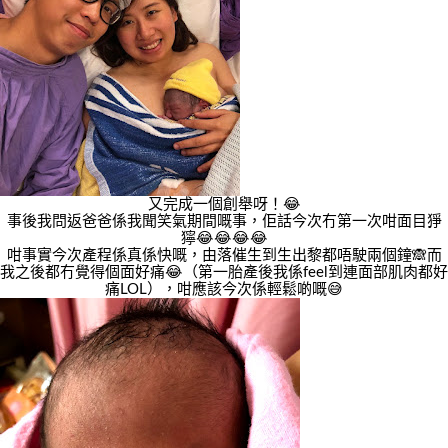
又完成一個創舉呀！😂
事後我問返爸爸係我聞笑氣期間嘅事，佢話今次冇第一次咁面目猙
獰😂😂😂😂
咁事實今次產程係真係快嘅，由落催生到生出黎都唔駛兩個鐘🙈而
我之後都冇覺得個面好痛😂（第一胎產後我係feel到連面部肌肉都好
痛LOL），咁應該今次係輕鬆啲嘅😅