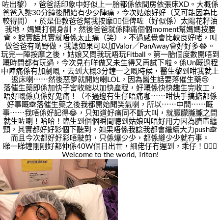
咗出黎），爸爸話印象中好似上一胎都係依間房依張床XD。大概係
爸爸入黎30分鐘後開始有少少陣痛，今次姑娘好好（又可能因為比
較得閒），於是佢教爸爸幫我按摩👍🏻佢俾咗（好似係）太陽花籽油
我地，媽媽打側身訓，然後爸爸就係陣痛個個moment幫媽媽按腰
背。說實話其實就唔係太止痛（笑），不過感覺會比較良好啫，叫
做爸爸有啲野做，我諗如果可以加Valor／PanAway會好好多😂。
玩完一陣按摩之後，姑娘又問我玩唔玩Fitball。第一胎個度數開唔到
嘅時間都有玩過，今次見冇咩做又未生得又再試下啦。係Un嘅過程
中陣痛係有加劇嘅，去到大概3分鐘一之嘅時候，醫生黎到咁我就上
返床喇⋯⋯然後惡夢就開始喇LOL，因為醫生話要落催生藥😢
落催生藥即係加快子宮收縮以加快產程，好嘅係快快趣生完收工，
唔好嘅係真係好鬼痛！（不過邊有生仔唔痛咖⋯⋯咁快手搞掂都係
好事嘅🙈落催生藥之後我都開始聞笑氣喇，所以⋯⋯中間⋯⋯嘅
事⋯⋯我唔係好記得😂，只知道好痛同不斷大叫，就朦朦朧朧之間
就生咗喇！哈哈！臨生到個個𣊬間聽到姑娘叫唔好用力因為臍帶纏
頸，其實都好好彩個下聽到，如果唔係我諗我都會繼續大力push🙈
而且今次都好好彩唔駛剪，只係爆少少，都係縫少少就冇事。
睇一睇鐘剛剛好都仲係40W個日出世，細佬仔冇遲到，乖仔！👍🏻😂
Welcome to the world, Triton!