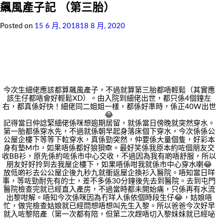
飆風產子記 （第三胎）
Posted on
15 6 月, 2018
18 8 月, 2020
今次生細佬應該都算飆風產子，不過就算第三胎都唔輕鬆（其實應
該生仔都唔會好輕鬆XD）。由入院到細佬出世，都只係4個鐘左
右，都真係好快！細佬同二姐姐一樣，都係好準時，係正40W出世
😂
記得當日仲諗緊細佬係咪想逾期居留，就係當日傍晚就突然穿水。
第一胎都係穿水先，不過就係朝早起身落床個下穿水，今次係係公
公屋企樓下等等下𨋢穿水，真係勁突然，仲要係大量個隻，好彩本
身有墊M巾，如果唔係都好狼狽🙈。最好笑係我原本約咗個朋友交
收BB衫，原先係約咗係市中心交收，不過因為我有啲唔舒服，所以
朋友好好拎到去我屋企樓下，如果唔係咁我就係市中心穿水喇😂
放低啲衫去公公屋企後九秒九就衝返屋企換衫入醫院。唔知當日咩
事，等咗勁耐先有的士，差不多係30分鐘後先去到醫院。去到屯門
醫院檢查完就已經直入產房，不過當時都未開始痛，只係再有水流
出黎咁解。唔知今次係咪因為冇咩人係依個時段生仔😂，姑娘唔
忙，做完檢查姑娘就已經問想唔想叫先生入黎。所以爸爸今次好早
就入咗黎陪產（第一次都有陪，但第二次趕唔切入黎妹妹就已經咇